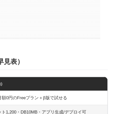
）
早見表）
約）
額0円のFreeプラン＋β版で試せる
ット1,200・DB10MB・アプリ生成/デプロイ可