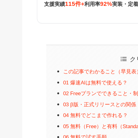
115件+
92%
支援実績
利用率
実装・定
ク
この記事でわかること（早見表
01 爆速AIは無料で使える？
02 Freeプランでできること・
03 β版・正式リリースとの関係
04 無料でどこまで作れる？
05 無料（Free）と有料（Stand
06 無料で試す手順