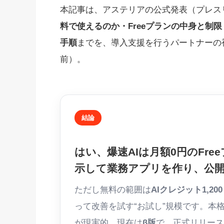
本記事は、アステリアの公式発表（プレスリ
料で使えるのか・Freeプランの中身と制
手順
までを、導入支援を行うパートナーの視
前）。
結論
はい、爆速AIは
月額0円のFre
示して業務アプリを作り、公
ただし無料の範囲は
AIクレジット1,20
って改善を試す“お試し”規模です。本格運
が現実的。現在は
β版
で、正式リリース