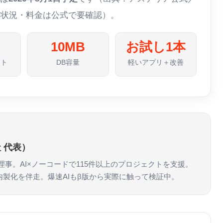
提供状況・料金は公式で要確認）。
10MB
お試し1本
ット
DB容量
軽いアプリ＋改善
 代表）
n協会 理事。AI×ノーコードで115件以上のプロジェクトを支援。
・内製化を伴走。爆速AIもβ版から実際に触って検証中。