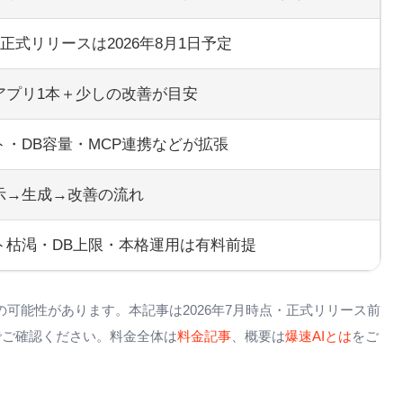
正式リリースは2026年8月1日予定
アプリ1本＋少しの改善が目安
ト・DB容量・MCP連携などが拡張
示→生成→改善の流れ
ト枯渇・DB上限・本格運用は有料前提
可能性があります。本記事は2026年7月時点・正式リリース前
でご確認ください。料金全体は
料金記事
、概要は
爆速AIとは
をご