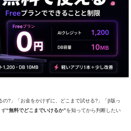
るの?」「お金をかけずに、どこまで試せる?」「β版っ
まず
“無料でどこまでいけるか”
を知ってから判断したい