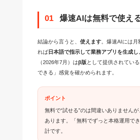
01
爆速AIは無料で使え
結論から言うと、
使えます
。爆速AIには月
れば
日本語で指示して業務アプリを生成し
（2026年7月）は
β版
として提供されている
できる」感覚を確かめられます。
ポイント
無料で“試せる”のは間違いありません
あります。「無料でずっと本格運用で
計です。