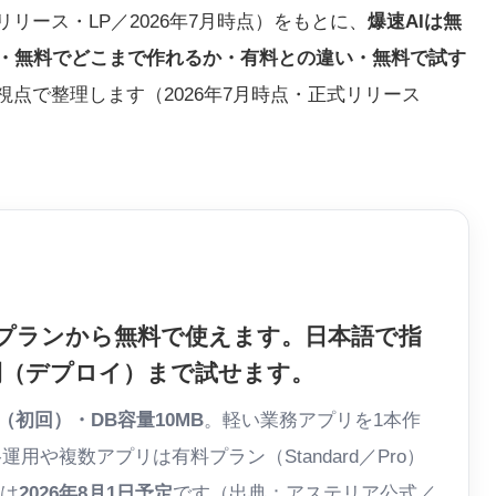
リース・LP／2026年7月時点）をもとに、
爆速AIは無
限・無料でどこまで作れるか・有料との違い・無料で試す
点で整理します（2026年7月時点・正式リリース
eプラン
から無料で使えます。日本語で指
開（デプロイ）まで試せます。
0（初回）・DB容量10MB
。軽い業務アプリを1本作
用や複数アプリは有料プラン（Standard／Pro）
は
2026年8月1日予定
です（出典：アステリア公式／