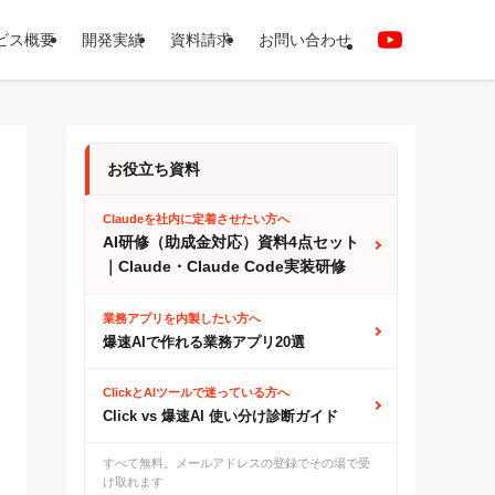
ビス概要
開発実績
資料請求
お問い合わせ
お役立ち資料
Claudeを社内に定着させたい方へ
AI研修（助成金対応）資料4点セット
｜Claude・Claude Code実装研修
業務アプリを内製したい方へ
爆速AIで作れる業務アプリ20選
ClickとAIツールで迷っている方へ
Click vs 爆速AI 使い分け診断ガイド
すべて無料。メールアドレスの登録でその場で受
け取れます