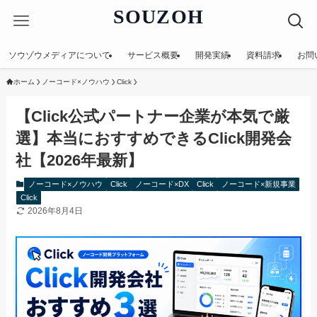
SOUZOH
ソウゾウメディアについて
サービス概要
開発実績
資料請求
お問
ホーム
ノーコード×ノウハウ
Click
【Click公式パートナー企業が本気で厳
選】本当におすすめできるClick開発会
社【2026年最新】
ノーコード×ノウハウ
Click
ノーコード×DX
Click
ノーコード×新規事業
Click
2026年8月4日