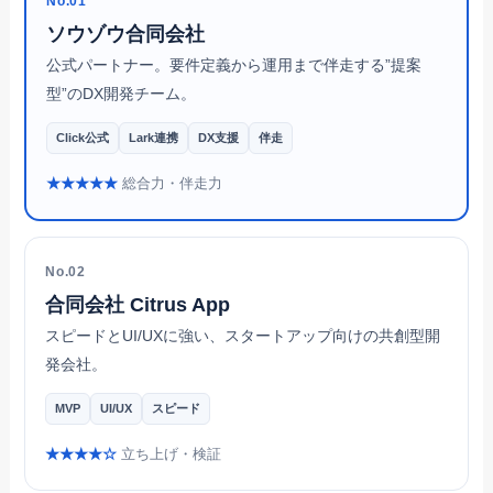
No.01
ソウゾウ合同会社
公式パートナー。要件定義から運用まで伴走する”提案
型”のDX開発チーム。
Click公式
Lark連携
DX支援
伴走
★★★★★
総合力・伴走力
No.02
合同会社 Citrus App
スピードとUI/UXに強い、スタートアップ向けの共創型開
発会社。
MVP
UI/UX
スピード
★★★★☆
立ち上げ・検証