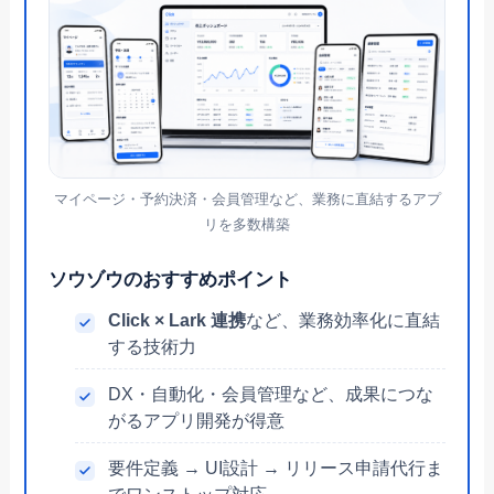
マイページ・予約決済・会員管理など、業務に直結するアプ
リを多数構築
ソウゾウのおすすめポイント
Click × Lark 連携
など、業務効率化に直結
する技術力
DX・自動化・会員管理など、成果につな
がるアプリ開発が得意
要件定義 → UI設計 → リリース申請代行ま