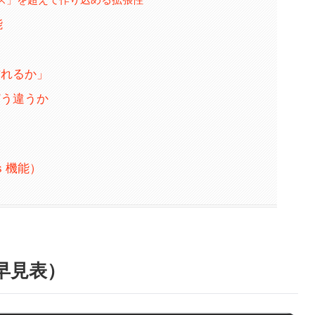
能
作れるか」
どう違うか
as 機能）
早見表）