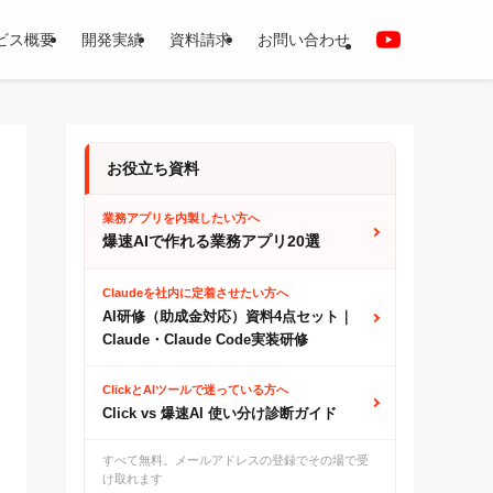
ビス概要
開発実績
資料請求
お問い合わせ
お役立ち資料
業務アプリを内製したい方へ
爆速AIで作れる業務アプリ20選
Claudeを社内に定着させたい方へ
AI研修（助成金対応）資料4点セット｜
Claude・Claude Code実装研修
ClickとAIツールで迷っている方へ
Click vs 爆速AI 使い分け診断ガイド
すべて無料。メールアドレスの登録でその場で受
け取れます