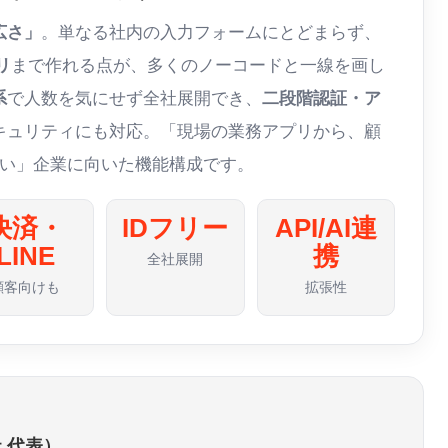
広さ」
。単なる社内の入力フォームにとどまらず、
リ
まで作れる点が、多くのノーコードと一線を画し
系
で人数を気にせず全社展開でき、
二段階認証・ア
キュリティにも対応。「現場の業務アプリから、顧
たい」企業に向いた機能構成です。
決済・
IDフリー
API/AI連
LINE
携
全社展開
顧客向けも
拡張性
 代表）