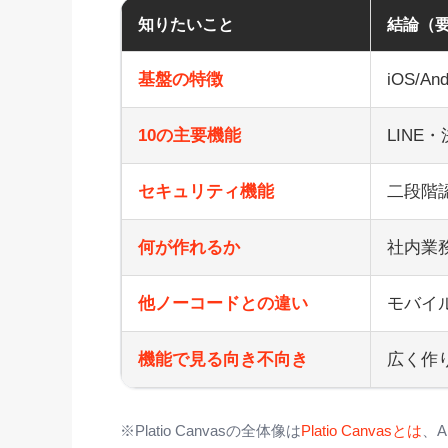
知りたいこと
結論（
基盤の特徴
iOS/A
10の主要機能
LINE
セキュリティ機能
二段階
何が作れるか
社内業
他ノーコードとの違い
モバイ
機能で見る向き不向き
広く作
※Platio Canvasの全体像は
Platio Canvasとは
、A