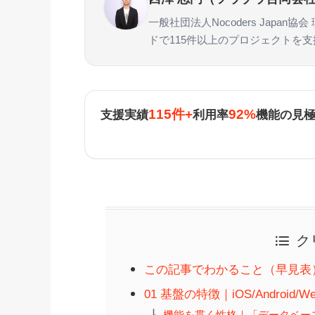
一般社団法人Nocoders Japa
ドで115件以上のプロジェクトを
115件+
92%
支援実績
利用率
機能の見
ク
この記事でわかること（早見表
01 基盤の特徴｜iOS/Android/
機能を貫く性格｜「データベー