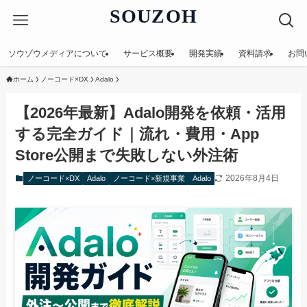
SOUZOH
ソウゾウメディアについて
サービス概要
開発実績
資料請求
お問
ホーム
ノーコード×DX
Adalo
【2026年最新】Adalo開発を依頼・活用
する完全ガイド｜流れ・費用・App
Store公開まで失敗しない外注術
2026年8月4日
ノーコード×DX
Adalo
ノーコード×新規事業
Adalo