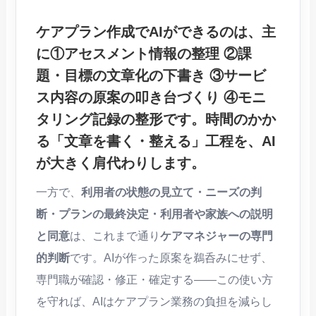
ケアプラン作成でAIができるのは、主
に
①アセスメント情報の整理 ②課
題・目標の文章化の下書き ③サービ
ス内容の原案の叩き台づくり ④モニ
タリング記録の整形
です。時間のかか
る
「文章を書く・整える」工程
を、AI
が大きく肩代わりします。
一方で、
利用者の状態の見立て・ニーズの判
断・プランの最終決定・利用者や家族への説明
と同意
は、これまで通り
ケアマネジャーの専門
的判断
です。AIが作った原案を鵜呑みにせず、
専門職が確認・修正・確定する——この使い方
を守れば、AIはケアプラン業務の負担を減らし