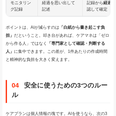
モニタリン
経過を思い出して
記録から
経過を
グ記録
記述
認して確定
ポイントは、AIが減らすのは
「白紙から書き起こす負
担」
だということ。叩き台があれば、ケアマネは「ゼロ
から作る人」ではなく
「専門家として確認・判断する
人」
に集中できます。この差が、1件あたりの作成時間
と精神的な負担を大きく変えます。
04
安全に使うための3つのルー
ル
ケアプランは個人情報の塊です。AIを使うなら、次の3