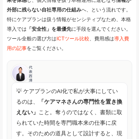
果を体感
し、個人情報を扱う本格運用に進むなら
情報が
外部に残らない自社専用の仕組み
へ、という流れです。
特にケアプランは扱う情報がセンシティブなため、本格
導入では
「安全性」を最優先
に手段を選んでください。
ツール全般の選び方は
ICTツール比較
、費用感は
導入費
用の記事
をご覧ください。
代
表
西
澤
💡 ケアプランのAI化で私が大事にしてい
るのは、
「ケアマネさんの専門性を置き換
えない」
こと。奪うのではなく、書類に取
られていた時間を専門職本来の仕事に戻
す。そのための道具として設計すると、現