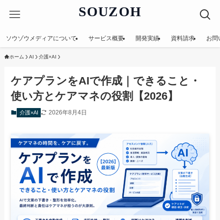
SOUZOH
ソウゾウメディアについて
サービス概要
開発実績
資料請求
お問
ホーム
AI
介護×AI
ケアプランをAIで作成｜できること・
使い方とケアマネの役割【2026】
2026年8月4日
介護×AI