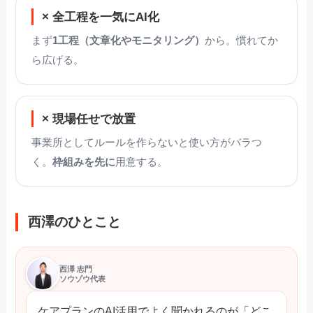
× 全工程を一気にAI化
まず
1工程（文章化やモニタリング）
から。慣れてか
ら広げる。
× 現場任せで放置
事業所としてルールを作らないと使い方がバラつ
く。
枠組みを先に
用意する。
西澤のひとこと
西澤 志門
ソウゾウ代表
ケアプランのAI活用でよく聞かれるのが「どこ