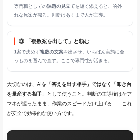
専門職としての
課題の見立て
を短く添えると、的外
れな原案が減る。判断はあくまで人が主導。
③ 「複数案を出して」と頼む
1案で決めず
複数の文案
を出させ、いちばん実態に合
うものを選んで直す。ここで専門性が活きる。
大切なのは、AIを
「答えを出す相手」ではなく「叩き台
を量産する相手」
として使うこと。判断の主導権はケア
マネが握ったまま、作業のスピードだけ上げる——これ
が安全で効果的な使い方です。