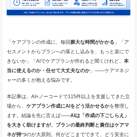
「ケアプランの作成に、毎回
膨大な時間がかかる
」「ア
セスメントからプランへの落とし込みを、もっと楽にで
きないか」「AIでケアプランが作れると聞くけれど、
本
当に使えるのか・任せて大丈夫なのか
」——ケアマネジ
ャーの多くが抱える悩みです。
本記事は、AI×ノーコードで115件以上を支援してきた立
場から、
ケアプラン作成にAIをどう活かせるか
を整理し
ます。結論を先に言えば——
AIは「作成の下ごしらえ」
を大きく助けますが、プランの最終判断と責任はケアマ
ネが持つ
のが大原則。何がどこまでできて、どう安全に