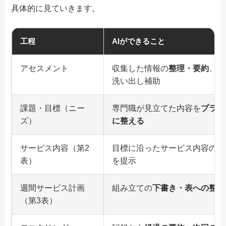
具体的に見ていきます。
工程
AIができること
アセスメント
収集した情報の
整理・要約
、課
洗い出し補助
課題・目標（ニー
専門職が見立てた内容を
プラン
ズ）
に整える
サービス内容（第2
目標に沿ったサービス内容の
原
表）
を提示
週間サービス計画
組み立ての
下書き・表への整形
（第3表）