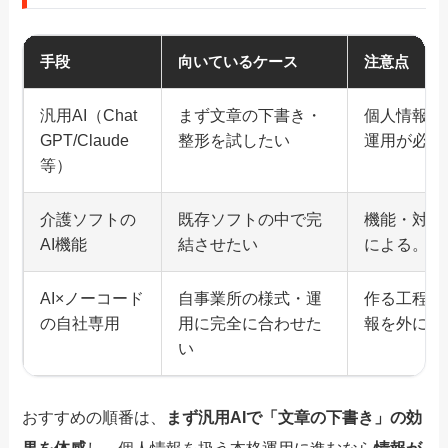
手段
向いているケース
注意点
汎用AI（Chat
まず文章の下書き・
個人情報は
GPT/Claude
整形を試したい
運用が必須
等）
介護ソフトの
既存ソフトの中で完
機能・対応
AI機能
結させたい
による。公
AI×ノーコード
自事業所の様式・運
作る工程が
の自社専用
用に完全に合わせた
報を外に出
い
おすすめの順番は、
まず汎用AIで「文章の下書き」の効