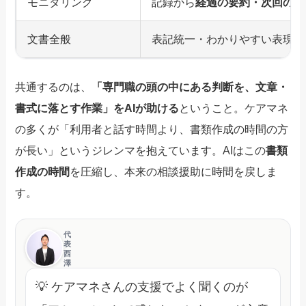
モニタリング
記録から
経過の要約・次回の論
文書全般
表記統一・わかりやすい表現へ
共通するのは、
「専門職の頭の中にある判断を、文章・
書式に落とす作業」をAIが助ける
ということ。ケアマネ
の多くが「利用者と話す時間より、書類作成の時間の方
が長い」というジレンマを抱えています。AIはこの
書類
作成の時間
を圧縮し、本来の相談援助に時間を戻しま
す。
代
表
西
澤
💡 ケアマネさんの支援でよく聞くのが