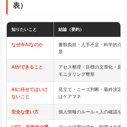
表）
知りたいこと
結論（要約）
なぜ今AIなのか
書類負担・人手不足・科学的介護
景
AIができること
アセス整理・目標の文章化・原案
モニタリング整形
AIに任せてはいけ
見立て・ニーズ判断・最終決定・
ないこと
はケアマネ
安全な使い方
個人情報のルール＋人の確認を前