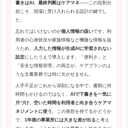
書きはAI、最終判断はケアマネ
——この役割分
担こそ、現場に受け入れられる設計の鍵でし
た。
忘れてはいけないのが
個人情報の扱い
です。利
用者の心身状況や家族情報など機微な情報を扱
うため、
入力した情報が生成AIに学習されない
設定
にしたうえで導入します。「便利さ」と
「安全な情報管理」の両立が、ケアプランのよ
うな文書業務では特に欠かせません。
人手不足がこれから深刻になる中で、書類に何
時間もかけるのではなく、
AIで下書きを一気に
片づけ、空いた時間を利用者と向き合うケアマ
ネジメントに使う
。この発想を持てるかどうか
で、
1年後の事業所には大きな差が出る
と考え