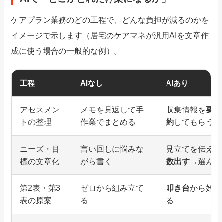
ケアプラン業務のどの工程で、どんな負担が減るのかを
イメージで示します（居宅のケアマネが汎用AIを文章作
成に使う場合の一般的な例）。
工程
AIなし
AIあり
アセスメン
メモを見返して手
収集情報を
要点
トの整理
作業でまとめる
約
してもらう
ニーズ・目
言い回しに悩みな
見立てを伝えて
標の文章化
がら書く
数出す
→選んで
第2表・第3
ゼロから組み立て
叩き台
から始め
表の原案
る
る