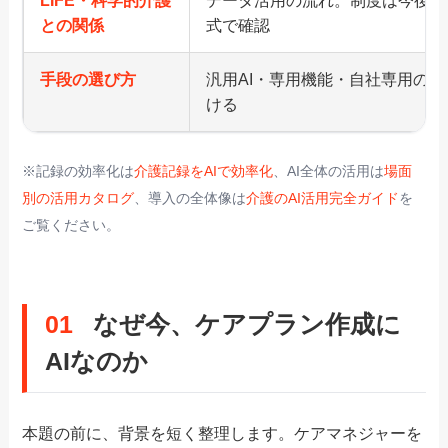
LIFE・科学的介護
データ活用の流れ。制度は今後も
との関係
式で確認
手段の選び方
汎用AI・専用機能・自社専用の3
ける
※記録の効率化は
介護記録をAIで効率化
、AI全体の活用は
場面
別の活用カタログ
、導入の全体像は
介護のAI活用完全ガイド
を
ご覧ください。
01
なぜ今、ケアプラン作成に
AIなのか
本題の前に、背景を短く整理します。ケアマネジャーを