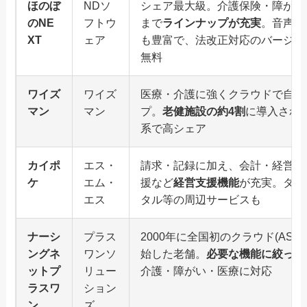
ほのぼ
NDソ
シェア最大級。介護保険・障がい
のNE
フトウ
まで
ラインナップが充実
。音声入
XT
ェア
も豊富で、法改正対応のバージョ
無料
ワイズ
ワイズ
医療・介護に強くクラウドで自動
マン
マン
プ。
老健施設の約4割
に導入され
系で高シェア
カイポ
エス・
請求・記録に加え、会計・経営管
ケ
エム・
援など
経営支援機能
が充実。タブ
エス
タル等の周辺サービスも
ナーシ
プラス
2000年に全国初のクラウド(ASP
ングネ
ワンソ
始した老舗。
必要な機能に絞った
ットプ
リュー
介護・障がい・医療に対応
ラスワ
ション
ン
ズ