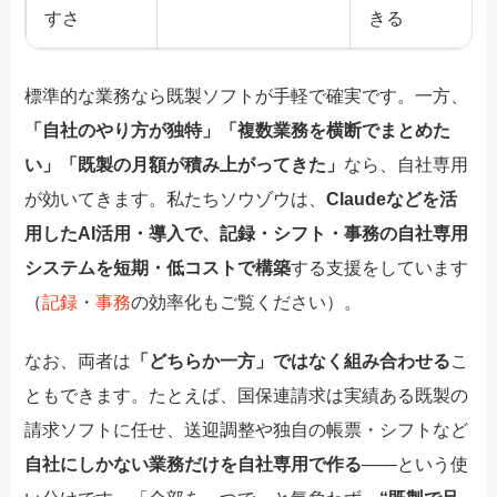
すさ
きる
標準的な業務なら既製ソフトが手軽で確実です。一方、
「自社のやり方が独特」「複数業務を横断でまとめた
い」「既製の月額が積み上がってきた」
なら、自社専用
が効いてきます。私たちソウゾウは、
Claudeなどを活
用したAI活用・導入で、記録・シフト・事務の自社専用
システムを短期・低コストで構築
する支援をしています
（
記録
・
事務
の効率化もご覧ください）。
なお、両者は
「どちらか一方」ではなく組み合わせる
こ
ともできます。たとえば、国保連請求は実績ある既製の
請求ソフトに任せ、送迎調整や独自の帳票・シフトなど
自社にしかない業務だけを自社専用で作る
——という使