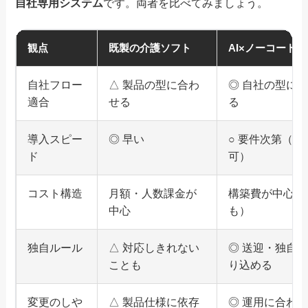
自社専用システム
です。両者を比べてみましょう。
観点
既製の介護ソフト
AI×ノーコード
自社フロー
△ 製品の型に合わ
◎ 自社の型に
適合
せる
る
導入スピー
◎ 早い
○ 要件次第（
ド
可）
コスト構造
月額・人数課金が
構築費が中心（
中心
も）
独自ルール
△ 対応しきれない
◎ 送迎・独自
ことも
り込める
変更のしや
△ 製品仕様に依存
◎ 運用に合わ