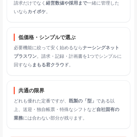
請求だけでなく
経営数値や採用まで
一緒に管理した
いなら
カイポケ
。
低価格・シンプルで選ぶ
必要機能に絞って安く始めるなら
ナーシングネット
プラスワン
。請求・記録・計画書を1つでシンプルに
回すなら
まもる君クラウド
。
共通の限界
どれも優れた定番ですが、
既製の「型」
である以
上、送迎・独自帳票・特殊なシフトなど
自社固有の
業務
には合わない部分が残ります。