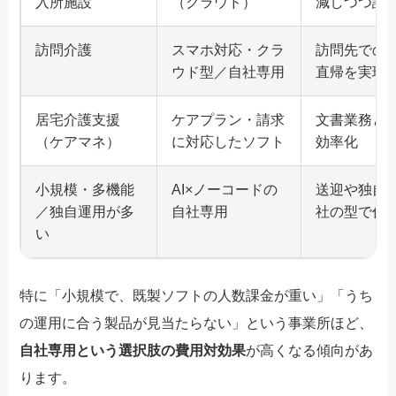
入所施設
（クラウド）
減しつつ請
訪問介護
スマホ対応・クラ
訪問先での
ウド型／自社専用
直帰を実現
居宅介護支援
ケアプラン・請求
文書業務と
（ケアマネ）
に対応したソフト
効率化
小規模・多機能
AI×ノーコードの
送迎や独自
／独自運用が多
自社専用
社の型で作
い
特に「小規模で、既製ソフトの人数課金が重い」「うち
の運用に合う製品が見当たらない」という事業所ほど、
自社専用という選択肢の費用対効果
が高くなる傾向があ
ります。