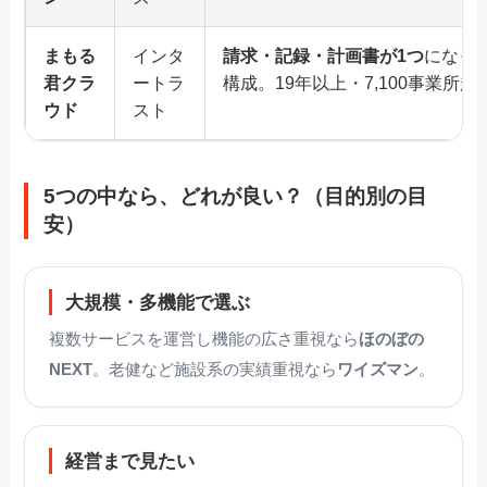
まもる
インタ
請求・記録・計画書が1つ
になっ
君クラ
ートラ
構成。19年以上・7,100事業所超
ウド
スト
5つの中なら、どれが良い？（目的別の目
安）
大規模・多機能で選ぶ
複数サービスを運営し機能の広さ重視なら
ほのぼの
NEXT
。老健など施設系の実績重視なら
ワイズマン
。
経営まで見たい