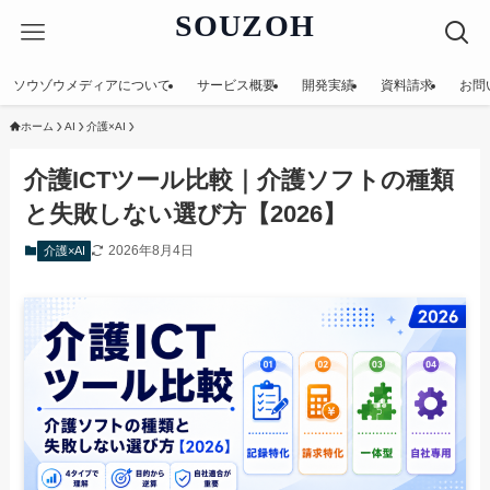
SOUZOH
ソウゾウメディアについて
サービス概要
開発実績
資料請求
お問
ホーム
AI
介護×AI
介護ICTツール比較｜介護ソフトの種類
と失敗しない選び方【2026】
2026年8月4日
介護×AI