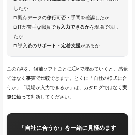
したか
□ 既存データの
移行
可否・手間を確認したか
□ ITが苦手な職員でも
入力できるか
を現場で試し
たか
□ 導入後の
サポート・定着支援
があるか
この7点を、候補ソフトごとに◯×で埋めていくと、感覚
ではなく
事実で比較
できます。とくに「自社の様式に合
うか」「現場が入力できるか」は、カタログではなく
実
際に触って
判断してください。
「自社に合うか」を一緒に見極めます