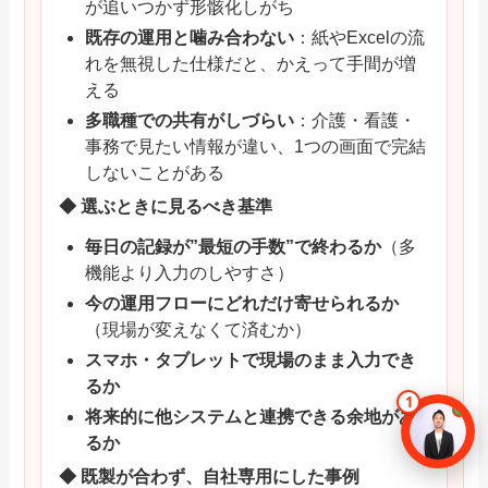
が追いつかず形骸化しがち
既存の運用と噛み合わない
：紙やExcelの流
れを無視した仕様だと、かえって手間が増
える
多職種での共有がしづらい
：介護・看護・
事務で見たい情報が違い、1つの画面で完結
しないことがある
◆ 選ぶときに見るべき基準
毎日の記録が”最短の手数”で終わるか
（多
機能より入力のしやすさ）
今の運用フローにどれだけ寄せられるか
（現場が変えなくて済むか）
スマホ・タブレットで現場のまま入力でき
るか
将来的に他システムと連携できる余地があ
るか
◆ 既製が合わず、自社専用にした事例