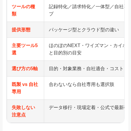
ツールの種
記録特化／請求特化／一体型／自社専
類
プ
提供形態
パッケージ型とクラウド型の違い
主要ツール5
ほのぼのNEXT・ワイズマン・カイポ
選
と目的別の目安
選び方の5軸
目的・対象業務・自社適合・コスト・
既製 vs 自社
合わないなら自社専用も選択肢
専用
失敗しない
データ移行・現場定着・公式で最新確
注意点