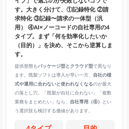
イプ」で選ぶ
のが失敗しないコツで
す。大きく分けて、
①記録特化 ②請
求特化 ③記録〜請求の一体型（汎
用） ④AI×ノーコードの自社専用
の4
タイプ。まず
「何を効率化したいか
（目的）」
を決め、そこから逆算しま
す。
提供形態も
パッケージ型とクラウド型
で異なり
ます。既製ソフトは導入が早い一方、
自社の様
式や運用に合わないと使われなくなる
のが最大
の落とし穴。「既製が自社に合わない」「複数
業務をまとめたい」なら、
自社専用（④）
とい
う選択肢も検討する価値があります。
4タイプ
目的