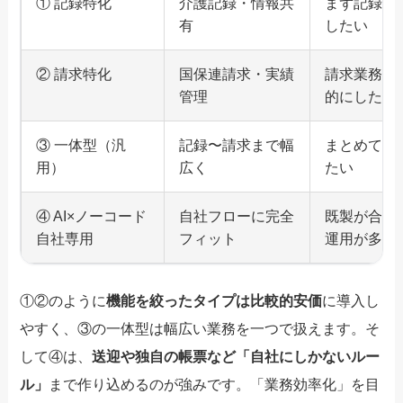
① 記録特化
介護記録・情報共
まず記録の
有
したい
② 請求特化
国保連請求・実績
請求業務を
管理
的にしたい
③ 一体型（汎
記録〜請求まで幅
まとめて一
用）
広く
たい
④ AI×ノーコード
自社フローに完全
既製が合わ
自社専用
フィット
運用が多い
①②のように
機能を絞ったタイプは比較的安価
に導入し
やすく、③の一体型は幅広い業務を一つで扱えます。そ
して④は、
送迎や独自の帳票など「自社にしかないルー
ル」
まで作り込めるのが強みです。「業務効率化」を目