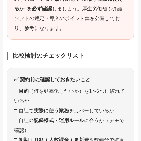
るか”を必ず確認
しましょう。厚生労働省も介護
ソフトの選定・導入のポイント集を公開してお
り、参考になります。
比較検討のチェックリスト
✅ 契約前に確認しておきたいこと
□
目的
（何を効率化したいか）を1〜2つに絞れて
いるか
□ 自社で
実際に使う業務
をカバーしているか
□ 自社の
記録様式・運用ルール
に合うか（デモで
確認）
□
初期＋月額＋人数課金＋更新費
を数年分で試算