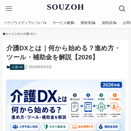
SOUZOH
ソウゾウメディアについて
サービス概要
開発実績
資料請求
お問
ホーム
AI
介護×AI
介護DXとは｜何から始める？進め方・
ツール・補助金を解説【2026】
2026年8月4日
介護×AI