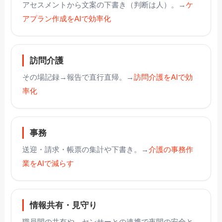
アセスメントから文案の下書き（判断は人）。→
ケ
アプラン作成をAIで効率化
訪問介護
その場記録→報告で直行直帰。→
訪問介護をAIで効
率化
事務
送迎・請求・帳票の集計や下書き。→
介護の事務作
業をAIで減らす
情報共有・見守り
職員間の共有や、センサーとの連携で夜間の安全と