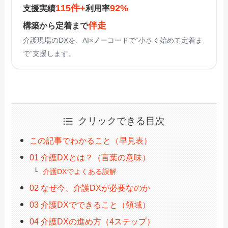
115件+
92%
支援実績
利用率
伴走
構築から定着まで
介護現場のDXを、AI×ノーコードで“小さく始めて定着ま
で”支援します。
クリックできる目次
この記事でわかること（早見表）
01 介護DXとは？（言葉の意味）
介護DXでよくある誤解
02 なぜ今、介護DXが必要なのか
03 介護DXでできること（領域）
04 介護DXの進め方（4ステップ）