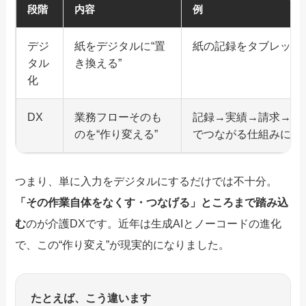
段階
内容
例
デジ
紙をデジタルに“置
紙の記録をタブレット
タル
き換える”
化
DX
業務フローそのも
記録→実績→請求→共
のを“作り変える”
でつながる仕組みにす
つまり、単に入力をデジタルにするだけでは不十分。
「その作業自体をなくす・つなげる」ところまで踏み込
む
のが介護DXです。近年は生成AIとノーコードの進化
で、この“作り変え”が現実的になりました。
たとえば、こう違います