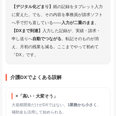
【デジタル化どまり】
紙の記録をタブレット入力
に変えた。でも、その内容を事務員が請求ソフト
へ手で打ち直している——
入力が二重のまま
。
【DXまで到達】
入力した記録が、実績・請求・
申し送りへ
自動でつながる
。転記そのものが消
え、月初の残業も減る。ここまでやって初めて
「DX」です。
介護DXでよくある誤解
×「高い・大変そう」
大規模開発だけがDXではない。
1業務から小さく
、
補助金も活用して始められる。