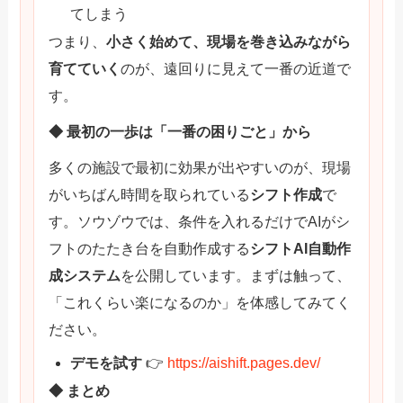
てしまう
つまり、
小さく始めて、現場を巻き込みながら
育てていく
のが、遠回りに見えて一番の近道で
す。
◆ 最初の一歩は「一番の困りごと」から
多くの施設で最初に効果が出やすいのが、現場
がいちばん時間を取られている
シフト作成
で
す。ソウゾウでは、条件を入れるだけでAIがシ
フトのたたき台を自動作成する
シフトAI自動作
成システム
を公開しています。まずは触って、
「これくらい楽になるのか」を体感してみてく
ださい。
デモを試す
👉
https://aishift.pages.dev/
◆ まとめ