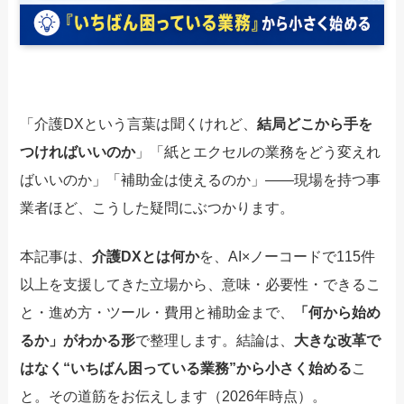
「介護DXという言葉は聞くけれど、
結局どこから手を
つければいいのか
」「紙とエクセルの業務をどう変えれ
ばいいのか」「補助金は使えるのか」——現場を持つ事
業者ほど、こうした疑問にぶつかります。
本記事は、
介護DXとは何か
を、AI×ノーコードで115件
以上を支援してきた立場から、意味・必要性・できるこ
と・進め方・ツール・費用と補助金まで、
「何から始め
るか」がわかる形
で整理します。結論は、
大きな改革で
はなく“いちばん困っている業務”から小さく始める
こ
と。その道筋をお伝えします（2026年時点）。