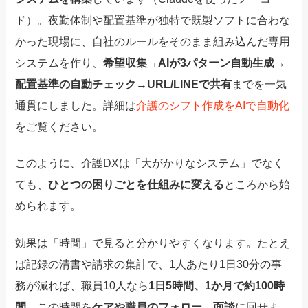
ド）。夜勤体制や配置基準が独特で既製ソフトに合わな
かった現場に、自社のルールをそのまま組み込んだ専用
システムを作り、
希望収集→AIが3パターン自動生成→
配置基準の自動チェック→URL/LINEで共有
までを一気
通貫にしました。詳細は
介護のシフト作成をAIで自動化
をご覧ください。
このように、介護DXは「大がかりなシステム」でなく
ても、
ひとつの困りごとを仕組みに変える
ところから始
められます。
効果は「時間」で見ると分かりやすくなります。たとえ
ば記録の清書や請求の集計で、1人あたり1日30分の事
務が減れば、職員10人なら
1日5時間、1か月で約100時
間
。この時間を
ケアや職員のフォロー、面談
に回せま