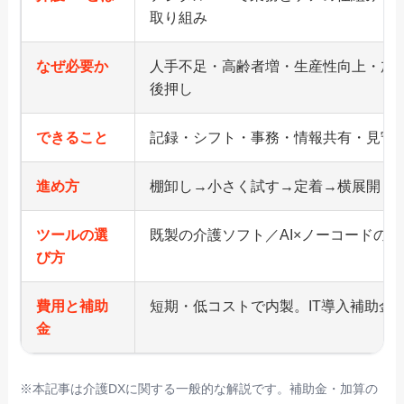
取り組み
なぜ必要か
人手不足・高齢者増・生産性向上・加算
後押し
できること
記録・シフト・事務・情報共有・見守
進め方
棚卸し→小さく試す→定着→横展開
ツールの選
既製の介護ソフト／AI×ノーコードの
び方
費用と補助
短期・低コストで内製。IT導入補助金
金
※本記事は介護DXに関する一般的な解説です。補助金・加算の