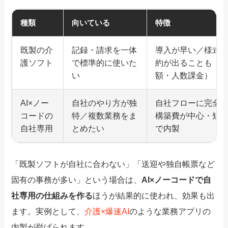
種類
向いている
特徴
既製の介
記録・請求を一体
導入が早い／様式
護ソフト
で標準的に使いた
約が出ることも（
い
額・人数課金）
AI×ノー
自社のやり方が独
自社フローに完全
コードの
特／複数業務をま
構築費が中心・短
自社専用
とめたい
で内製
「既製ソフトが自社に合わない」「送迎や独自帳票など
固有の事務が多い」という場合は、
AI×ノーコードで自
社専用の仕組みを作る
ほうが結果的に使われ、効果も出
ます。実例として、
介護×爆速AI
のような業務アプリの
内製が挙げられます。