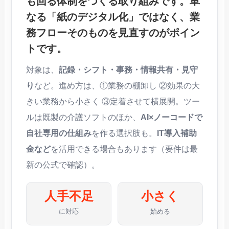
も回る体制をつくる取り組み
です。単
なる「紙のデジタル化」ではなく、
業
務フローそのものを見直す
のがポイン
トです。
対象は、
記録・シフト・事務・情報共有・見守
り
など。進め方は、①業務の棚卸し ②効果の大
きい業務から小さく ③定着させて横展開。ツー
ルは既製の介護ソフトのほか、
AI×ノーコードで
自社専用の仕組み
を作る選択肢も。
IT導入補助
金など
を活用できる場合もあります（要件は最
新の公式で確認）。
人手不足
小さく
に対応
始める